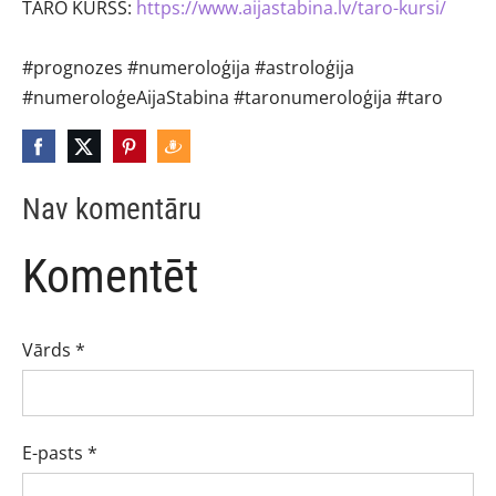
TARO KURSS:
https://www.aijastabina.lv/taro-kursi/
#prognozes
#numeroloģija
#astroloģija
#numeroloģeAijaStabina
#taronumeroloģija
#taro
Nav komentāru
Komentēt
Vārds *
E-pasts *