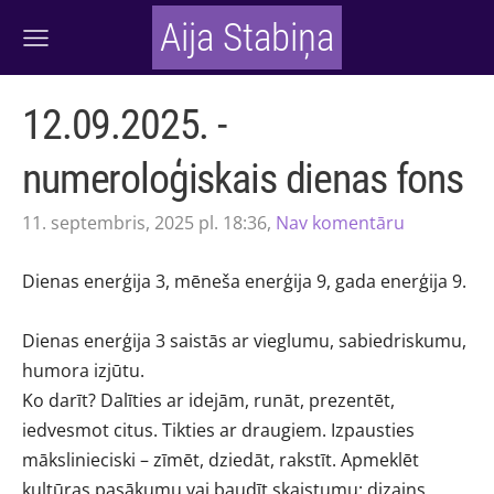
Aija Stabiņa
12.09.2025. -
numeroloģiskais dienas fons
11. septembris, 2025 pl. 18:36,
Nav komentāru
Dienas enerģija 3, mēneša enerģija 9, gada enerģija 9.
Dienas enerģija 3 saistās ar vieglumu, sabiedriskumu,
humora izjūtu.
Ko darīt? Dalīties ar idejām, runāt, prezentēt,
iedvesmot citus. Tikties ar draugiem. Izpausties
mākslinieciski – zīmēt, dziedāt, rakstīt. Apmeklēt
kultūras pasākumu vai baudīt skaistumu: dizains,