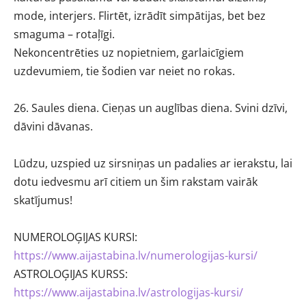
mode, interjers. Flirtēt, izrādīt simpātijas, bet bez
smaguma – rotaļīgi.
Nekoncentrēties uz nopietniem, garlaicīgiem
uzdevumiem, tie šodien var neiet no rokas.
26. Saules diena. Cieņas un auglības diena. Svini dzīvi,
dāvini dāvanas.
Lūdzu, uzspied uz sirsniņas un padalies ar ierakstu, lai
dotu iedvesmu arī citiem un šim rakstam vairāk
skatījumus!
NUMEROLOĢIJAS KURSI:
https://www.aijastabina.lv/numerologijas-kursi/
ASTROLOĢIJAS KURSS:
https://www.aijastabina.lv/astrologijas-kursi/