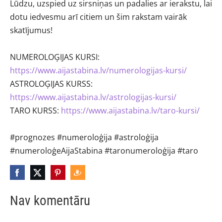
Lūdzu, uzspied uz sirsniņas un padalies ar ierakstu, lai
dotu iedvesmu arī citiem un šim rakstam vairāk
skatījumus!
NUMEROLOĢIJAS KURSI:
https://www.aijastabina.lv/numerologijas-kursi/
ASTROLOĢIJAS KURSS:
https://www.aijastabina.lv/astrologijas-kursi/
TARO KURSS:
https://www.aijastabina.lv/taro-kursi/
#prognozes
#numeroloģija
#astroloģija
#numeroloģeAijaStabina
#taronumeroloģija
#taro
Nav komentāru