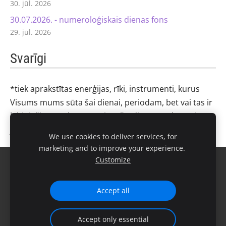
30. jūl. 2026
30.07.2026. - numeroloģiskais dienas fons
29. jūl. 2026
Svarīgi
*tiek aprakstītas enerģijas, rīki, instrumenti, kurus
Visums mums sūta šai dienai, periodam, bet vai tas ir
labi tieši tev, sakrīt ar taviem šīs dienas uzdevumiem -
jautā savam numerologam
We use cookies to deliver services, for
marketing and to improve your experience.
Customize
Sīkdatnes
Accept all
Accept only essential