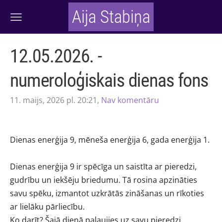
Aija Stabiņa
12.05.2026. -
numeroloģiskais dienas fons
11. maijs, 2026 pl. 20:21,
Nav komentāru
Dienas enerģija 9, mēneša enerģija 6, gada enerģija 1.
Dienas enerģija 9 ir spēcīga un saistīta ar pieredzi,
gudrību un iekšēju briedumu. Tā rosina apzināties
savu spēku, izmantot uzkrātās zināšanas un rīkoties
ar lielāku pārliecību.
Ko darīt? Šajā dienā paļaujies uz savu pieredzi,