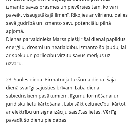
izmanto savas prasmes un pievērsies tam, ko vari
paveikt visaugstākajā līmenī. Rīkojies ar vērienu, dalies
savā gudrībā un izmanto savu potenciālu pilnā
apjomā.
Dienas pārvaldnieks Marss piešķir šai dienai papildus
enerģiju, drosmi un neatlaidību. Izmanto šo jaudu, lai
ar spēku un pārliecību virzītu savus mērķus uz
uzvaru.
23. Saules diena. Pirmatnējā tukšuma diena. Šajā
dienā svarīgi sajusties brīvam. Laba diena
sabiedriskiem pasākumiem, līgumu formēšanai un
juridisku lietu kārtošanai. Labi sākt celtniecību, kārtot
ar elektrību un signalizāciju saistītas lietas. Vērtīgi
pavadīt šo dienu pie dabas.