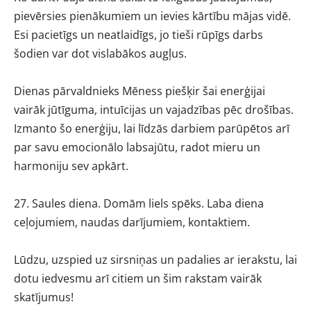
pievērsies pienākumiem un ievies kārtību mājas vidē.
Esi pacietīgs un neatlaidīgs, jo tieši rūpīgs darbs
šodien var dot vislabākos augļus.
Dienas pārvaldnieks Mēness piešķir šai enerģijai
vairāk jūtīguma, intuīcijas un vajadzības pēc drošības.
Izmanto šo enerģiju, lai līdzās darbiem parūpētos arī
par savu emocionālo labsajūtu, radot mieru un
harmoniju sev apkārt.
27. Saules diena. Domām liels spēks. Laba diena
ceļojumiem, naudas darījumiem, kontaktiem.
Lūdzu, uzspied uz sirsniņas un padalies ar ierakstu, lai
dotu iedvesmu arī citiem un šim rakstam vairāk
skatījumus!