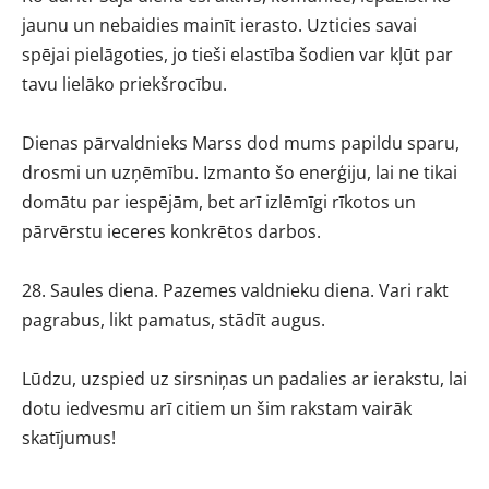
jaunu un nebaidies mainīt ierasto. Uzticies savai
spējai pielāgoties, jo tieši elastība šodien var kļūt par
tavu lielāko priekšrocību.
Dienas pārvaldnieks Marss dod mums papildu sparu,
drosmi un uzņēmību. Izmanto šo enerģiju, lai ne tikai
domātu par iespējām, bet arī izlēmīgi rīkotos un
pārvērstu ieceres konkrētos darbos.
28. Saules diena. Pazemes valdnieku diena. Vari rakt
pagrabus, likt pamatus, stādīt augus.
Lūdzu, uzspied uz sirsniņas un padalies ar ierakstu, lai
dotu iedvesmu arī citiem un šim rakstam vairāk
skatījumus!