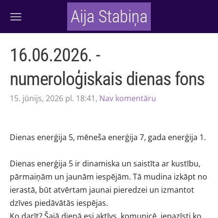
Aija Stabiņa
16.06.2026. -
numeroloģiskais dienas fons
15. jūnijs, 2026 pl. 18:41,
Nav komentāru
Dienas enerģija 5, mēneša enerģija 7, gada enerģija 1.
Dienas enerģija 5 ir dinamiska un saistīta ar kustību,
pārmaiņām un jaunām iespējām. Tā mudina izkāpt no
ierastā, būt atvērtam jaunai pieredzei un izmantot
dzīves piedāvātās iespējas.
Ko darīt? Šajā dienā esi aktīvs, komunicē, iepazīsti ko